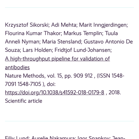
Krzysztof Sikorski;
Adi Mehta;
Marit Inngjerdingen;
Flourina Kumar Thakor;
Markus Templin;
Tuula
Anneli Nyman;
Maria Stensland;
Gustavo Antonio De
Souza;
Lars Holden;
Fridtjof Lund-Johansen;
A high-throughput pipeline for validation of
antibodies
Nature Methods, vol. 15, pp. 909 912 , (ISSN 1548-
7091 1548-7105 ), doi:
https://doi.org/10.1038/s41592-018-0179-8
, 2018.
Scientific article
Eiliv Lund;
Aurelie Nakamura;
Igor Snapkov;
Jean-