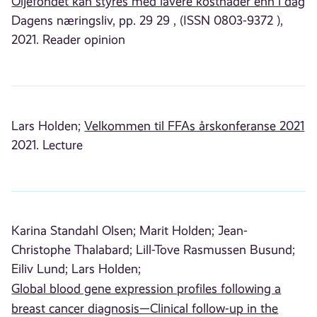
Oljefondet kan styres med lavere kostnader enn i dag
Dagens næringsliv, pp. 29 29 , (ISSN 0803-9372 ),
2021. Reader opinion
Lars Holden;
Velkommen til FFAs årskonferanse 2021
2021. Lecture
Karina Standahl Olsen;
Marit Holden;
Jean-
Christophe Thalabard;
Lill-Tove Rasmussen Busund;
Eiliv Lund;
Lars Holden;
Global blood gene expression profiles following a
breast cancer diagnosis—Clinical follow-up in the