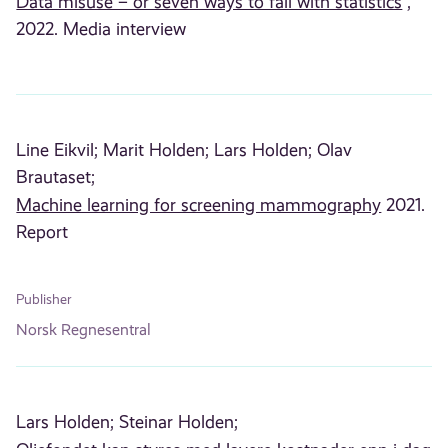
Data misuse – or seven ways to fail with statistics
,
2022. Media interview
Line Eikvil;
Marit Holden;
Lars Holden;
Olav
Brautaset;
Machine learning for screening mammography
2021.
Report
Publisher
Norsk Regnesentral
Lars Holden;
Steinar Holden;