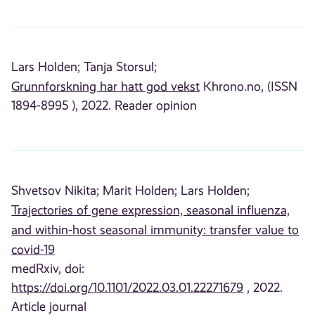
Lars Holden;
Tanja Storsul;
Grunnforskning har hatt god vekst
Khrono.no, (ISSN
1894-8995 ), 2022. Reader opinion
Shvetsov Nikita;
Marit Holden;
Lars Holden;
Trajectories of gene expression, seasonal influenza,
and within-host seasonal immunity: transfer value to
covid-19
medRxiv, doi:
https://doi.org/10.1101/2022.03.01.22271679
, 2022.
Article journal