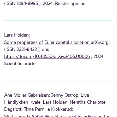
(ISSN 1894-8995 ), 2024. Reader opinion
Lars Holden;
Some properties of Euler capital allocation
arXiv.org,
(ISSN 2331-8422 ), doi:
https://doi.org/10.48550/arXiv.2405.00606
, 2024.
Scientific article
Ane Møller Gabrielsen;
Jenny Ostrop;
Live
Håndlykken Kvale;
Lars Holden;
Nenitha Charlotte
Dagslott;
Trine Pernille Klokkerud;
Sluttrapport- Anbefaling til nasjonal fellesløsning for