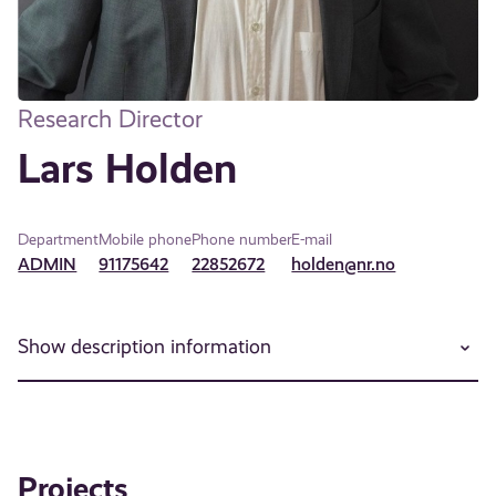
Research Director
Lars Holden
Department
Mobile phone
Phone number
E-mail
ADMIN
91175642
22852672
holden@nr.no
Show description information
Projects