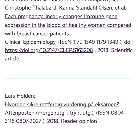
Christophe Thalabard;
Karina Standahl Olsen;
et al.
Each pregnancy linearly changes immune gene
expression in the blood of healthy women compared
with breast cancer patients.
Clinical Epidemiology, (ISSN 1179-1349 1179-1349 ), doi:
https://doi.org/10.2147/CLEP.S163208
, 2018. Scientific
article
Lars Holden;
Hvordan sikre rettferdig vurdering på eksamen?
Aftenposten (morgenutg. : trykt utg.), (ISSN 0804-
3116 0807-2027 ), 2018. Reader opinion