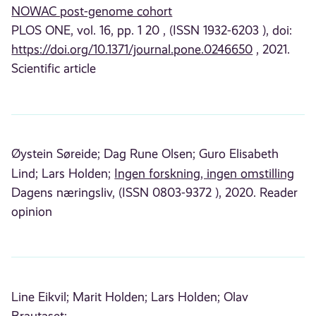
NOWAC post-genome cohort
PLOS ONE, vol. 16, pp. 1 20 , (ISSN 1932-6203 ), doi:
https://doi.org/10.1371/journal.pone.0246650
, 2021.
Scientific article
Øystein Søreide;
Dag Rune Olsen;
Guro Elisabeth
Lind;
Lars Holden;
Ingen forskning, ingen omstilling
Dagens næringsliv, (ISSN 0803-9372 ), 2020. Reader
opinion
Line Eikvil;
Marit Holden;
Lars Holden;
Olav
Brautaset;